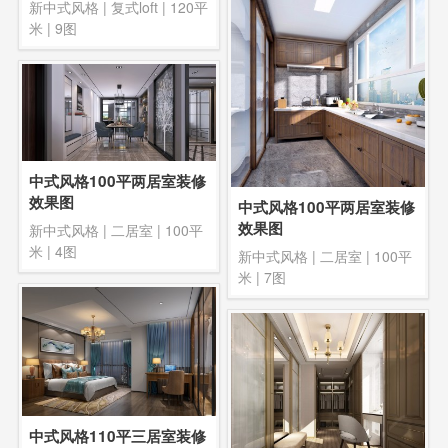
新中式风格
|
复式loft
|
120平
米
| 9图
中式风格100平两居室装修
效果图
中式风格100平两居室装修
效果图
新中式风格
|
二居室
|
100平
米
| 4图
新中式风格
|
二居室
|
100平
米
| 7图
中式风格110平三居室装修