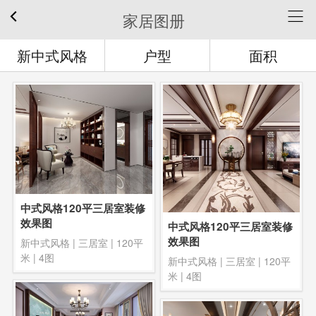
家居图册
新中式风格
户型
面积
中式风格120平三居室装修
效果图
中式风格120平三居室装修
效果图
新中式风格
|
三居室
|
120平
米
| 4图
新中式风格
|
三居室
|
120平
米
| 4图