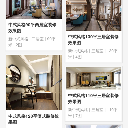
中式风格90平两居室装修
效果图
中式风格130平三居室装修
新中式风格
|
二居室
|
90平
效果图
米
| 2图
新中式风格
|
三居室
|
130平
米
| 4图
中式风格110平三居室装修
效果图
新中式风格
|
三居室
|
110平
米
| 7图
中式风格120平复式装修效
果图