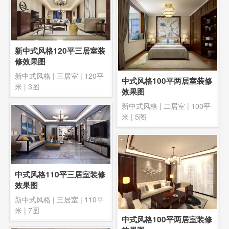
新中式风格120平三居室装
修效果图
新中式风格
|
三居室
|
120平
中式风格100平两居室装修
米
| 3图
效果图
新中式风格
|
二居室
|
100平
米
| 5图
中式风格110平三居室装修
效果图
新中式风格
|
三居室
|
110平
米
| 7图
中式风格100平两居室装修